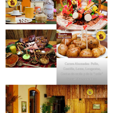
Carnes Ahumadas: Pollo,
Costilla, Lomo, Longaniza,
Cecina de cerdo y de la “paila”
las carnitas y cueritos.