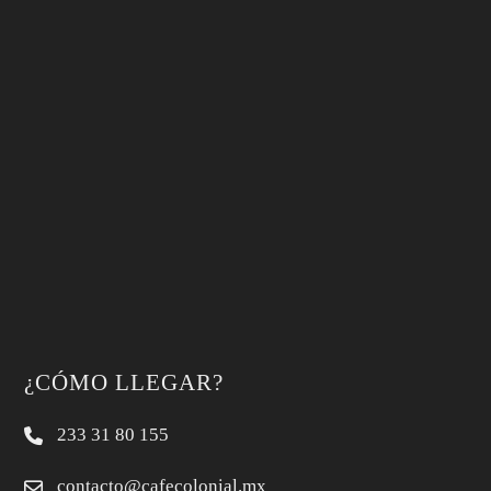
¿CÓMO LLEGAR?
233 31 80 155
contacto@cafecolonial.mx